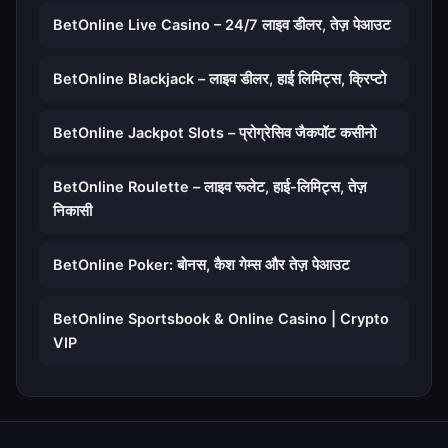
BetOnline Live Casino – 24/7 लाइव डीलर, तेज़ पेआउट
BetOnline Blackjack – लाइव डीलर, हाई लिमिट्स, क्रिप्टो
BetOnline Jackpot Slots – प्रोग्रेसिव जैकपॉट कसीनो
BetOnline Roulette – लाइव रूलेट, हाई-लिमिट्स, तेज़
निकासी
BetOnline Poker: बोनस, कैश गेम्स और तेज़ पेआउट
BetOnline Sportsbook & Online Casino | Crypto
VIP