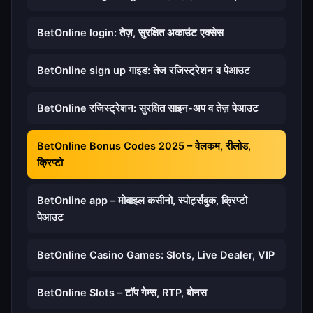
BetOnline login: तेज़, सुरक्षित अकाउंट एक्सेस
BetOnline sign up गाइड: तेज रजिस्ट्रेशन व पेआउट
BetOnline रजिस्ट्रेशन: सुरक्षित साइन-अप व तेज़ पेआउट
BetOnline Bonus Codes 2025 – वेलकम, रीलोड,
क्रिप्टो
BetOnline app – मोबाइल कसीनो, स्पोर्ट्सबुक, क्रिप्टो
पेआउट
BetOnline Casino Games: Slots, Live Dealer, VIP
BetOnline Slots – टॉप गेम्स, RTP, बोनस