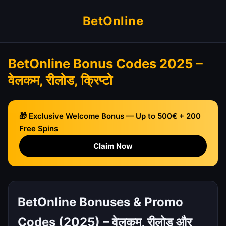
BetOnline
BetOnline Bonus Codes 2025 –
वेलकम, रीलोड, क्रिप्टो
🎁 Exclusive Welcome Bonus — Up to 500€ + 200
Free Spins
Claim Now
BetOnline Bonuses & Promo
Codes (2025) – वेलकम, रीलोड और