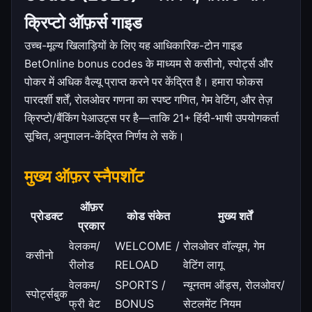
क्रिप्टो ऑफ़र्स गाइड
उच्च-मूल्य खिलाड़ियों के लिए यह आधिकारिक-टोन गाइड
BetOnline bonus codes के माध्यम से कसीनो, स्पोर्ट्स और
पोकर में अधिक वैल्यू प्राप्त करने पर केंद्रित है। हमारा फोकस
पारदर्शी शर्तें, रोलओवर गणना का स्पष्ट गणित, गेम वेटिंग, और तेज़
क्रिप्टो/बैंकिंग पेआउट्स पर है—ताकि 21+ हिंदी-भाषी उपयोगकर्ता
सूचित, अनुपालन-केंद्रित निर्णय ले सकें।
मुख्य ऑफ़र स्नैपशॉट
ऑफ़र
प्रोडक्ट
कोड संकेत
मुख्य शर्तें
प्रकार
वेलकम/
WELCOME /
रोलओवर वॉल्यूम, गेम
कसीनो
रीलोड
RELOAD
वेटिंग लागू
वेलकम/
SPORTS /
न्यूनतम ऑड्स, रोलओवर/
स्पोर्ट्सबुक
फ्री बेट
BONUS
सेटलमेंट नियम