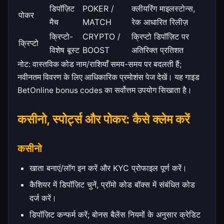
डिपॉज़िट
POKER /
क्लीयरिंग माइलस्टोन्स,
पोकर
मैच
MATCH
रेक आधारित रिलीज़
क्रिप्टो-
CRYPTO /
क्रिप्टो डिपॉज़िट पर
क्रिप्टो
विशेष बूस्ट
BOOST
अतिरिक्त प्रतिशत
नोट: वास्तविक कोड नाम/राशियाँ समय-समय पर बदलती हैं;
नवीनतम विवरण के लिए आधिकारिक प्रमोशंस पेज देखें। यह गाइड
BetOnline bonus codes का सर्वोत्तम उपयोग सिखाता है।
कसीनो, स्पोर्ट्स और पोकर: कैसे क्लेम करें
कसीनो
खाता बनाएं/लॉग इन करें और KYC प्रोफाइल पूर्ण करें।
कैशियर में डिपॉज़िट चुनें, प्रॉमो कोड बॉक्स में संबंधित कोड
दर्ज करें।
डिपॉज़िट कन्फर्म करें; बोनस बैलेंस नियमों के अनुसार क्रेडिट